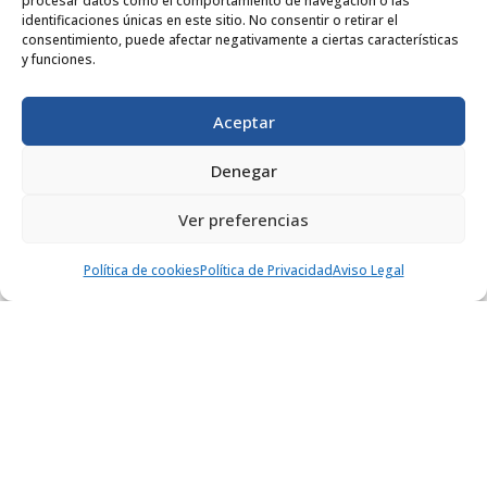
procesar datos como el comportamiento de navegación o las
identificaciones únicas en este sitio. No consentir o retirar el
consentimiento, puede afectar negativamente a ciertas características
y funciones.
Aceptar
Denegar
Ver preferencias
Campeonato Europeo de Taekwon-Do
Política de cookies
Política de Privacidad
Aviso Legal
ITF 2021
Patrocinadores
Campeonato Europeo de Taekwon-Do
ITF Hemos participado en el Campeonato
Europeo de Taekwon-Do ITF...
leer más