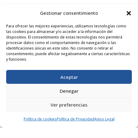
Gestionar consentimiento
Para ofrecer las mejores experiencias, utilizamos tecnologías como
las cookies para almacenar y/o acceder a la información del
dispositivo. El consentimiento de estas tecnologías nos permitirá
procesar datos como el comportamiento de navegación o las
identificaciones únicas en este sitio. No consentir o retirar el
consentimiento, puede afectar negativamente a ciertas características
y funciones.
Aceptar
Denegar
Ver preferencias
¡NO TE PIERDAS NADA!
Política de cookies
Política de Privacidad
Aviso Legal
Suscríbete a nuestra newsletter y sé el